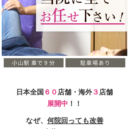
日本全国
６０
店舗・海外
３
店舗
展開中
！！
なぜ、
何院回っても改善