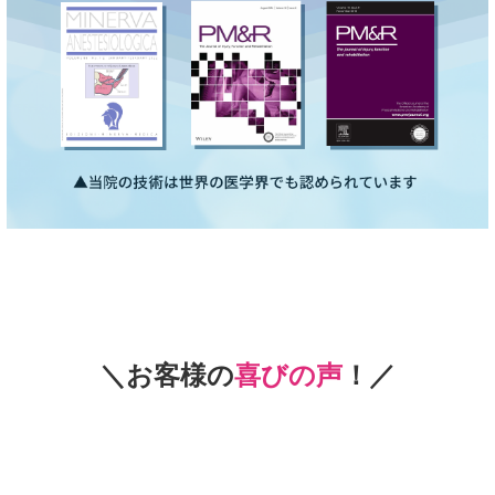
＼お客様の
喜びの声
！／